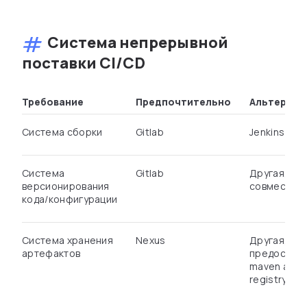
Система непрерывной
поставки CI/CD
Требование
Предпочтительно
Альтернат
Система сборки
Gitlab
Jenkins
Система
Gitlab
Другая, git-
версионирования
совместим
кода/конфигурации
Система хранения
Nexus
Другая,
артефактов
предостав
maven api, 
registry api