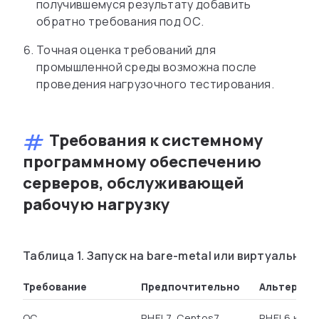
получившемуся результату добавить
обратно требования под ОС.
Точная оценка требований для
промышленной среды возможна после
проведения нагрузочного тестирования.
Требования к системному
программному обеспечению
серверов, обслуживающей
рабочую нагрузку
Таблица 1. Запуск на bare-metal или виртуальных
Требование
Предпочтительно
Альтернат
ОС
RHEL7, Centos7,
RHEL6 как