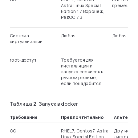
Astra Linux Special
временная 
Edition 1.7 Воронеж,
РедОС 7.3
Система
Любая
Любая
виртуализации
root-доступ
Требуется для
инсталляции и
запуска сервисов в
ручном режиме,
если понадобится
Таблица 2. Запуск в docker
Требование
Предпочтительно
Альтерна
ОС
RHEL7, Centos7, Astra
Другие Lin
Linux Special Edition
дистрибут