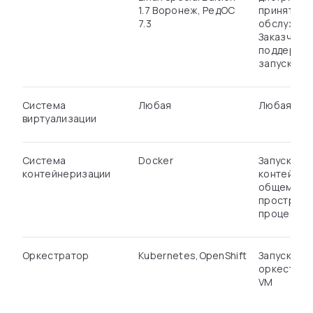
1.7 Воронеж, РедОС
принятые 
7.3
обслужива
Заказчика 
поддержи
запуск Doc
Система
Любая
Любая
виртуализации
Система
Docker
Запуск ПО 
контейнеризации
контейнеро
общем
пространс
процессов
Оркестратор
Kubernetes,OpenShift
Запуск ПО 
оркестрат
VM