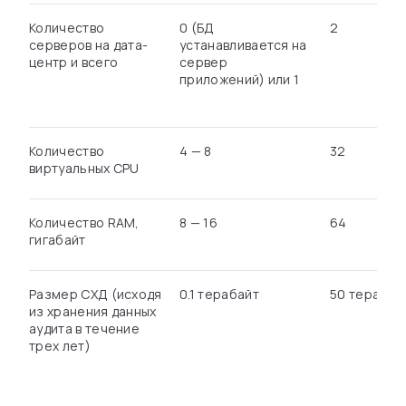
Количество
0 (БД
2
серверов на дата-
устанавливается на
центр и всего
сервер
приложений) или 1
Количество
4 — 8
32
виртуальных CPU
Количество RAM,
8 — 16
64
гигабайт
Размер СХД (исходя
0.1 терабайт
50 терабай
из хранения данных
аудита в течение
трех лет)