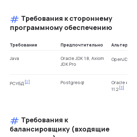
Требования к стороннему
программному обеспечению
Требование
Предпочтительно
Альтернат
Java
Oracle JDK 1.8, Axiom
OpenJDK 1.8⁠
JDK Pro
[
2
]
Postgresql
Oracle не н
РСУБД⁠
[
3
]
11.2⁠
Требования к
балансировщику (входящие