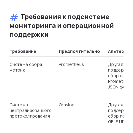
Требования к подсистеме
мониторинга и операционной
поддержки
Требование
Предпочтительно
Альтернат
Система сбора
Prometheus
Другая сис
метрик
поддержив
сбор по пр
Prometheus
JSON форма
Система
Graylog
Другая сис
централизованного
поддержив
протоколирования
сбор по пр
GELF UDP