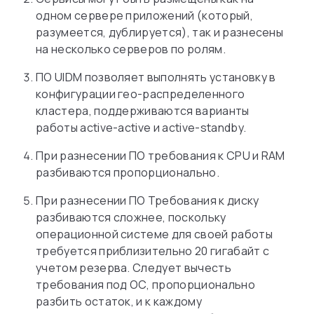
одном сервере приложений (который,
разумеется, дублируется), так и разнесены
на несколько серверов по ролям.
ПО UIDM позволяет выполнять установку в
конфигурации гео-распределенного
кластера, поддерживаются варианты
работы active-active и active-standby.
При разнесении ПО требования к CPU и RAM
разбиваются пропорционально.
При разнесении ПО Требования к диску
разбиваются сложнее, поскольку
операционной системе для своей работы
требуется приблизительно 20 гигабайт с
учетом резерва. Следует вычесть
требования под ОС, пропорционально
разбить остаток, и к каждому