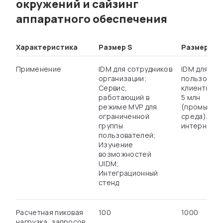
окружений и сайзинг
аппаратного обеспечения
Характеристика
Размер S
Размер M
Применение
IDM для сотрудников
IDM для ко
организации;
пользовате
Сервис,
клиентская
работающий в
5 млн
режиме MVP для
(промышле
ограниченной
среда). Ти
группы
интернет-б
пользователей;
Изучение
возможностей
UIDM;
Интеграционный
стенд
Расчетная пиковая
100
1000
нагрузка, запросов