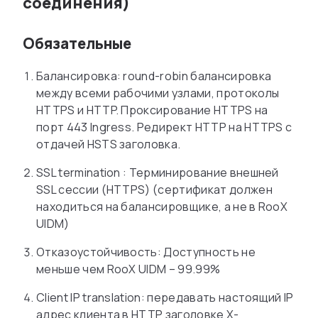
соединения)
Обязательные
Балансировка: round-robin балансировка
между всеми рабочими узлами, протоколы
HTTPS и HTTP. Проксирование HTTPS на
порт 443 Ingress. Редирект HTTP на HTTPS с
отдачей HSTS заголовка.
SSL termination : Терминирование внешней
SSL сессии (HTTPS) (сертификат должен
находиться на балансировщике, а не в RooX
UIDM)
Отказоустойчивость: Доступность не
меньше чем RooX UIDM – 99.99%
Client IP translation: передавать настоящий IP
адрес клиента в HTTP заголовке X-