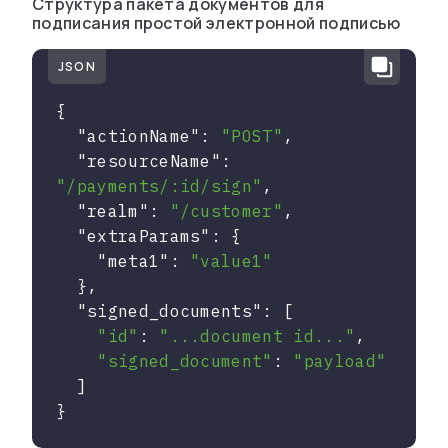
Структура пакета документов для
подписания простой электронной подписью
JSON
{

"actionName"
: 
"POST"
,

"resourceName"
: 
"/payments/:id/sign"
,

"realm"
: 
"/customer"
,

"extraParams"
: {

"meta1"
: 
"value1"
  },

"signed_documents"
: [

"id"
: 
"...document id..."
,

"signed_document"
: 
"payload"
  ]

}