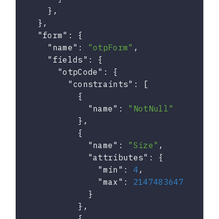
    },

  },

"form"
: {

"name"
: 
"otpForm"
,

"fields"
: {

"otpCode"
: {

"constraints"
: [

          {

"name"
: 
"NotNull"
          },

          {

"name"
: 
"Size"
,

"attributes"
: {

"min"
: 
4
,

"max"
: 
2147483647
            }

          },

          {
