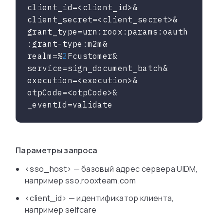
client_id
client_secret
grant_type
=urn:roox:params:oauth
realm
=%
2
service
execution
otpCode
_eventId
=validate
Параметры запроса
<sso_host> — базовый адрес сервера UIDM,
например sso.rooxteam.com
<client_id> — идентификатор клиента,
например selfcare