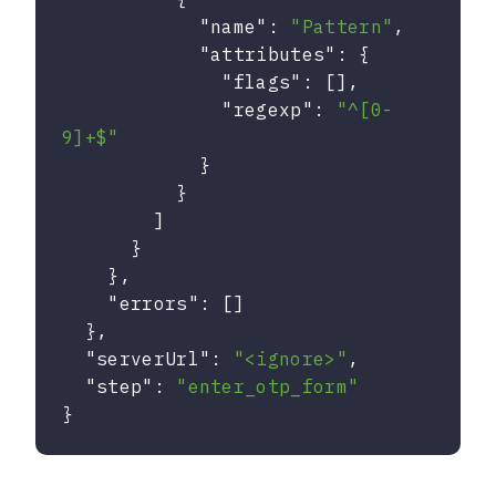
"name"
: 
"Pattern"
,

"attributes"
: {

"flags"
: [],

"regexp"
: 
"^[0-
9]+$"
            }

          }

        ]

      }

    },

"errors"
: []

  },

"serverUrl"
: 
"<ignore>"
,

"step"
: 
"enter_otp_form"
}