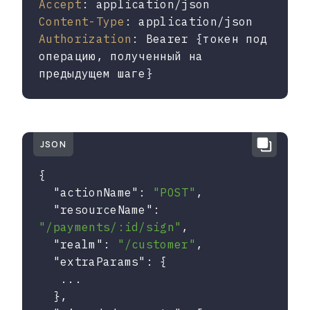
Accept
Content-Type
Authorization
: Bearer {токен под 
операцию, полученный на 
предыдущем шаге}
JSON
{

"actionName"
: 
"POST"
,

"resourceName"
: 
"/payments/:id/sign"
,

"realm"
: 
"/customer"
,

"extraParams"
: {

   ...

  },
