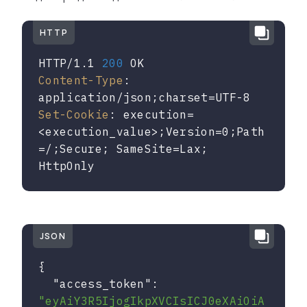
HTTP
HTTP/1.1 
200
Content-Type
: 
Set-Cookie
: execution=
<execution_value>;Version=0;Path
=/;Secure; SameSite=Lax; 
HttpOnly
JSON
{

"access_token"
: 
"eyAiY3R5IjogIkpXVCIsICJ0eXAiOiA