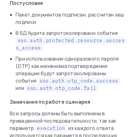
Постусловия
Пакет документов подписан, рассчитан хеш
подписи
В БД Аудита запротоколировано событие
sso.auth.protected.resource.succes
s_access
При использовании одноразового пароля
(OTP) как механизма подтверждения
операции будут запротоколированы
события
sso.auth.otp_code.success
или
sso.auth.otp_code.fail
Замечания по работе сценария
Все запросы должны быть выполнены в
приведенной последовательности, так как
параметр
из каждого ответа
execution
используется как параметр в последующих