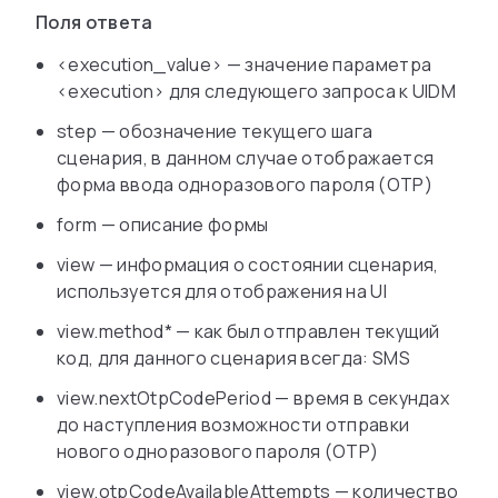
Поля ответа
<execution_value> — значение параметра
<execution> для следующего запроса к UIDM
step — обозначение текущего шага
сценария, в данном случае отображается
форма ввода одноразового пароля (OTP)
form — описание формы
view — информация о состоянии сценария,
используется для отображения на UI
view.method* — как был отправлен текущий
код, для данного сценария всегда: SMS
view.nextOtpCodePeriod — время в секундах
до наступления возможности отправки
нового одноразового пароля (OTP)
view.otpCodeAvailableAttempts — количество