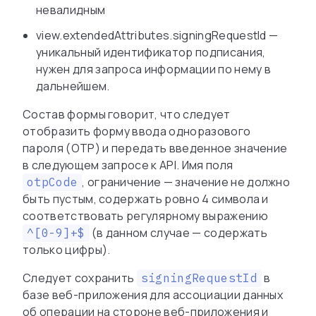
невалидным
view.extendedAttributes.signingRequestId —
уникальный идентификатор подписания,
нужен для запроса информации по нему в
дальнейшем.
Состав формы говорит, что следует
отобразить форму ввода одноразового
пароля (OTP) и передать введенное значение
в следующем запросе к API. Имя поля
, ограничение — значение не должно
otpCode
быть пустым, содержать ровно 4 символа и
соответствовать регулярному выражению
(в данном случае — содержать
^[0-9]+$
только цифры).
Следует сохранить
в
signingRequestId
базе веб-приложения для ассоциации данных
об операции на стороне веб-приложения и