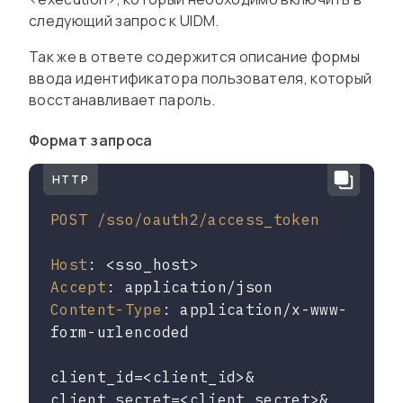
следующий запрос к UIDM.
Так же в ответе содержится описание формы
ввода идентификатора пользователя, который
восстанавливает пароль.
Формат запроса
HTTP
POST /sso/oauth2/access_token

Host
Accept
Content-Type
: application/x-www-
form-urlencoded

client_id
client_secret