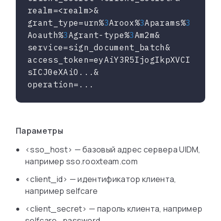
realm
grant_type
=urn%
3
Aroox%
3
Aparams%
3
Aoauth%
3
Agrant-type%
3
service
access_token
=eyAiY3R5IjogIkpXVCI
operation
=...
Параметры
<sso_host> — базовый адрес сервера UIDM,
например sso.rooxteam.com
<client_id> — идентификатор клиента,
например selfcare
<client_secret> — пароль клиента, например
selfcare_password