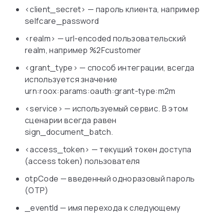
<client_secret> — пароль клиента, например
selfcare_password
<realm> — url-encoded пользовательский
realm, например %2Fcustomer
<grant_type> — способ интеграции, всегда
используется значение
urn:roox:params:oauth:grant-type:m2m
<service> — используемый сервис. В этом
сценарии всегда равен
sign_document_batch.
<access_token> — текущий токен доступа
(access token) пользователя
otpCode — введенный одноразовый пароль
(OTP)
_eventId — имя перехода к следующему