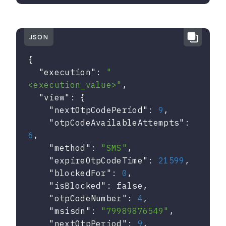
JSON
{

"execution"
: 
"
<execution_value>"
,

"view"
: {

"nextOtpCodePeriod"
: 
9
,

"otpCodeAvailableAttempts"
: 
6
,

"method"
: 
"SMS"
,

"expireOtpCodeTime"
: 
21599
,

"blockedFor"
: 
0
,

"isBlocked"
: 
false
,

"otpCodeNumber"
: 
4
,

"msisdn"
: 
"79989876549"
,

"nextOtpPeriod"
: 
9
,
