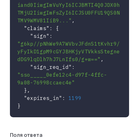
iand0IiwgImVuYyI6ICJBMTI4Q0JDX0h
TMjU2IiwgImFsZyI6ICJSU0FFU19QS0N
TMV9WMV81IiB9..."
,

"claims"
: {

"sign"
: 
"g6kp//pNhWe9A7WVbvJFdnS1tKvhr9/
yFyIkD1gpM9cGYJBHKjyVTVkksStegne
dDG9lqDlh7hJ7LnIfs0/g+w=="
,

"sign_req_id"
: 
"sso_____0efe12c4-d97f-4ffc-
9a08-76998ccaec4e"
  },

"expires_in"
: 
1199
}
Поля ответа