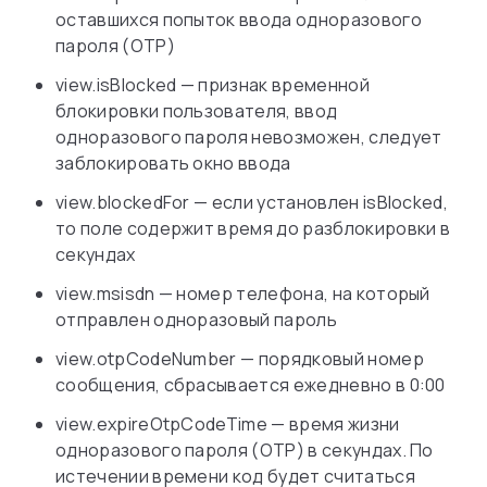
оставшихся попыток ввода одноразового
пароля (OTP)
view.isBlocked — признак временной
блокировки пользователя, ввод
одноразового пароля невозможен, следует
заблокировать окно ввода
view.blockedFor — если установлен isBlocked,
то поле содержит время до разблокировки в
секундах
view.msisdn — номер телефона, на который
отправлен одноразовый пароль
view.otpCodeNumber — порядковый номер
сообщения, сбрасывается ежедневно в 0:00
view.expireOtpCodeTime — время жизни
одноразового пароля (OTP) в секундах. По
истечении времени код будет считаться