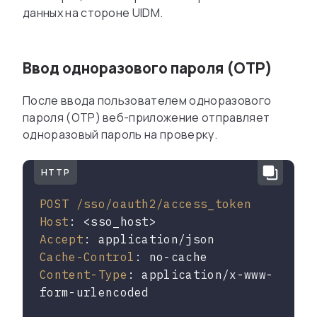
данных на стороне UIDM.
Ввод одноразового пароля (OTP)
После ввода пользователем одноразового
пароля (OTP) веб-приложение отправляет
одноразовый пароль на проверку.
HTTP
POST /sso/oauth2/access_token

Host
Accept
Cache-Control
Content-Type
: application/x-www-
form-urlencoded
