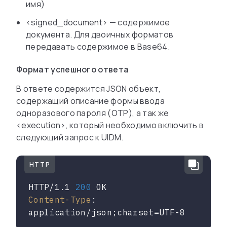
имя)
<signed_document> — содержимое
документа. Для двоичных форматов
передавать содержимое в Base64.
Формат успешного ответа
В ответе содержится JSON объект,
содержащий описание формы ввода
одноразового пароля (OTP), а так же
<execution>, который необходимо включить в
следующий запрос к UIDM.
HTTP
HTTP/1.1 
200
Content-Type
: 
application/json;charset=UTF-8