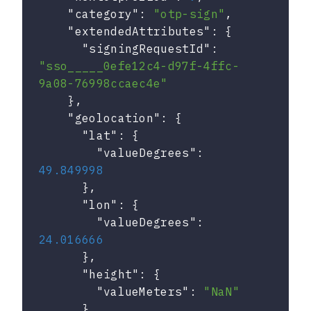
"category"
: 
"otp-sign"
,

"extendedAttributes"
: {

"signingRequestId"
: 
"sso_____0efe12c4-d97f-4ffc-
9a08-76998ccaec4e"
    },

"geolocation"
: {

"lat"
: {

"valueDegrees"
: 
49.849998
      },

"lon"
: {

"valueDegrees"
: 
24.016666
      },

"height"
: {

"valueMeters"
: 
"NaN"
      }
