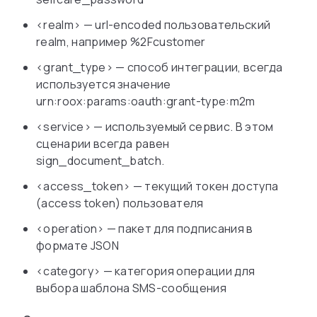
<realm> — url-encoded пользовательский
realm, например %2Fcustomer
<grant_type> — способ интеграции, всегда
используется значение
urn:roox:params:oauth:grant-type:m2m
<service> — используемый сервис. В этом
сценарии всегда равен
sign_document_batch.
<access_token> — текущий токен доступа
(access token) пользователя
<operation> — пакет для подписания в
формате JSON
<category> — категория операции для
выбора шаблона SMS-сообщения