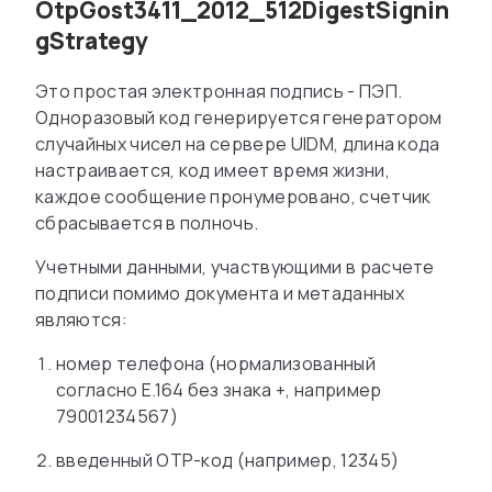
OtpGost3411_2012_512DigestSignin
gStrategy
Это простая электронная подпись - ПЭП.
Одноразовый код генерируется генератором
случайных чисел на сервере UIDM, длина кода
настраивается, код имеет время жизни,
каждое сообщение пронумеровано, счетчик
сбрасывается в полночь.
Учетными данными, участвующими в расчете
подписи помимо документа и метаданных
являются:
номер телефона (нормализованный
согласно E.164 без знака +, например
79001234567)
введенный OTP-код (например, 12345)