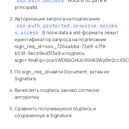
. Искать по дате и
sso.auth.success
principalId.
Авторизация запроса на подписание
sso.auth.protected.resource.succes
. В поле data в xml-формате лежит
s.access
идентификатор запроса на подписание
sign_req_id=sso
_
7264abba-72e9-47f8-
b591-9ecb9ed3f3e9 и подпись
sign=YmdFq+rzcwVWDBbOHUo95HK0Wy0m2czXSC
По sign_req_id найти Document, затем их
Signature
Вычислить подпись заново согласно
алгоритму
Сравнить получившуюся подпись и
сохраненную в Signature